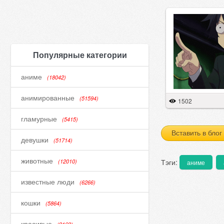
Популярные категории
аниме
(18042)
анимированные
(51594)
1502
гламурные
(5415)
Вставить в блог
девушки
(51714)
животные
Тэги:
(12010)
аниме
известные люди
(6266)
кошки
(5864)
красивые