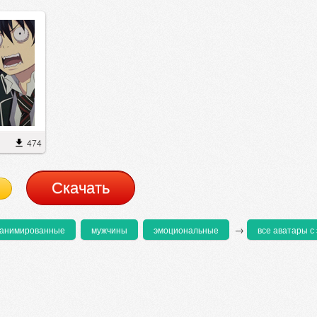
474
Cкачать
→
анимированные
мужчины
эмоциональные
все аватары с