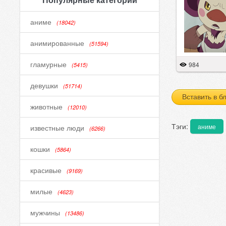
аниме
(18042)
анимированные
(51594)
гламурные
984
(5415)
девушки
(51714)
Вставить в б
животные
(12010)
Тэги:
аниме
известные люди
(6266)
кошки
(5864)
красивые
(9169)
милые
(4623)
мужчины
(13486)