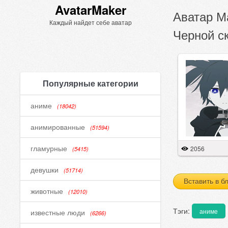
AvatarMaker
Аватар Ма
Каждый найдет себе аватар
Черной ск
Популярные категории
аниме
(18042)
анимированные
(51594)
гламурные
2056
(5415)
девушки
(51714)
Вставить в б
животные
(12010)
Тэги:
аниме
известные люди
(6266)