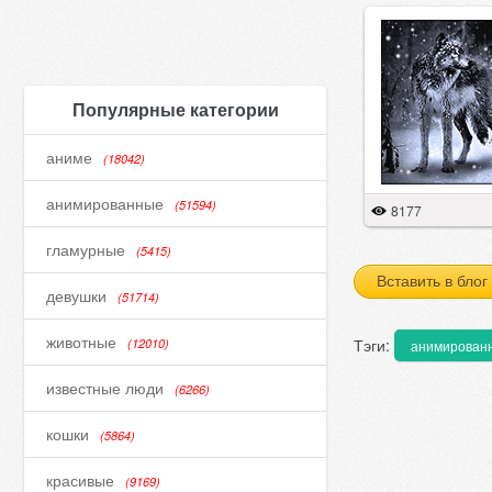
Популярные категории
аниме
(18042)
анимированные
(51594)
8177
гламурные
(5415)
Вставить в блог
девушки
(51714)
животные
Тэги:
(12010)
анимирован
известные люди
(6266)
кошки
(5864)
красивые
(9169)