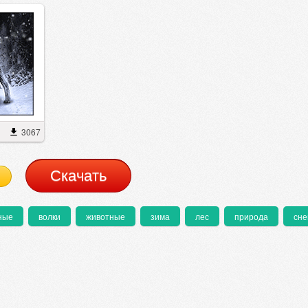
3067
Cкачать
ные
волки
животные
зима
лес
природа
сне