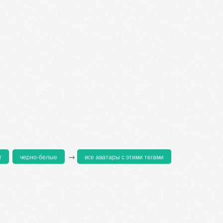
→
г
черно-белые
все аватары с этими тегами