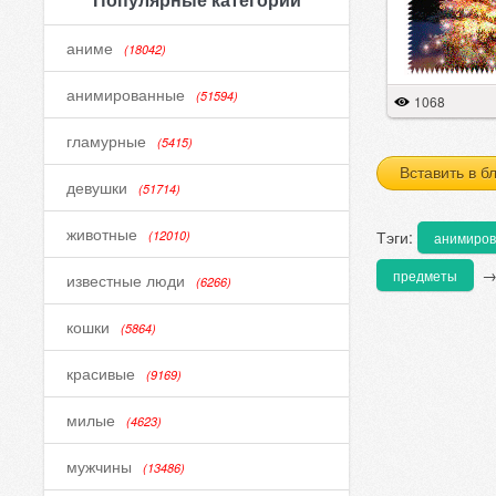
аниме
(18042)
анимированные
(51594)
1068
гламурные
(5415)
Вставить в б
девушки
(51714)
животные
Тэги:
(12010)
анимиро
предметы
известные люди
(6266)
кошки
(5864)
красивые
(9169)
милые
(4623)
мужчины
(13486)