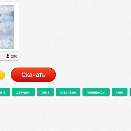
286
Cкачать
ные
девушки
зима
красивые
принцессы
снег