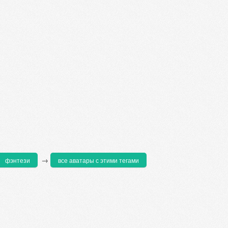
→
фэнтези
все аватары с этими тегами