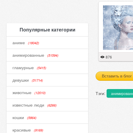
Популярные категории
аниме
(18042)
анимированные
(51594)
876
гламурные
(5415)
Вставить в блог
девушки
(51714)
животные
Тэги:
(12010)
анимирован
известные люди
(6266)
кошки
(5864)
красивые
(9169)