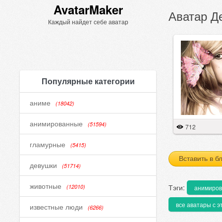
AvatarMaker
Аватар Де
Каждый найдет себе аватар
Популярные категории
аниме
(18042)
анимированные
(51594)
712
гламурные
(5415)
Вставить в б
девушки
(51714)
животные
Тэги:
(12010)
анимиро
все аватары с э
известные люди
(6266)