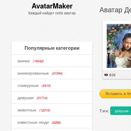
AvatarMaker
Аватар Д
Каждый найдет себе аватар
Популярные категории
аниме
(18042)
анимированные
(51594)
839
гламурные
(5415)
Вставить в б
девушки
(51714)
животные
Тэги:
(12010)
девушки
известные люди
(6266)