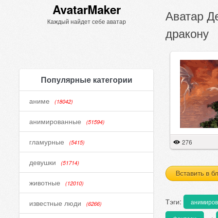
AvatarMaker
Аватар Д
Каждый найдет себе аватар
дракону
Популярные категории
аниме
(18042)
анимированные
(51594)
гламурные
276
(5415)
девушки
(51714)
Вставить в б
животные
(12010)
Тэги:
анимиро
известные люди
(6266)