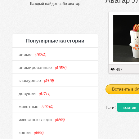
Каждый найдет себе аватар
Популярные категории
аниме
(18042)
анимированные
(51594)
497
гламурные
(5415)
Вставить в б
девушки
(51714)
животные
Тэги:
(12010)
позитив
известные люди
(6266)
кошки
(5864)