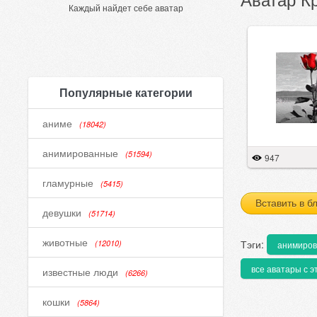
Каждый найдет себе аватар
Популярные категории
аниме
(18042)
анимированные
(51594)
947
гламурные
(5415)
Вставить в б
девушки
(51714)
животные
Тэги:
(12010)
анимиро
все аватары с э
известные люди
(6266)
кошки
(5864)