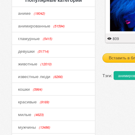
аниме
(18042)
анимированные
(51594)
гламурные
809
(5415)
девушки
(51714)
Вставить в б
животные
(12010)
Тэги:
анимиро
известные люди
(6266)
кошки
(5864)
красивые
(9169)
милые
(4623)
мужчины
(13486)