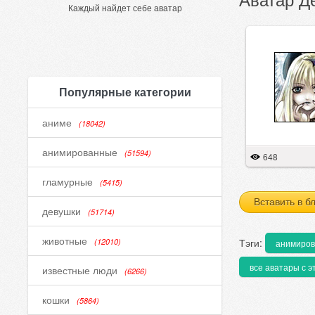
Каждый найдет себе аватар
Популярные категории
аниме
(18042)
анимированные
(51594)
648
гламурные
(5415)
Вставить в б
девушки
(51714)
животные
Тэги:
(12010)
анимиро
все аватары с э
известные люди
(6266)
кошки
(5864)