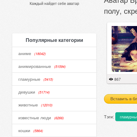
Каждый найдет себе аватар
полу, скр
Популярные категории
аниме
(18042)
анимированные
(51594)
гламурные
867
(5415)
девушки
(51714)
Вставить в б
животные
(12010)
Тэги:
гламурны
известные люди
(6266)
кошки
(5864)