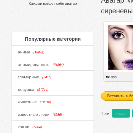
Каждый найдет себе аватар
сиреневы
Популярные категории
аниме
(18042)
анимированные
(51594)
гламурные
399
(5415)
девушки
(51714)
Вставить в б
животные
(12010)
Тэги:
глаза
известные люди
(6266)
кошки
(5864)