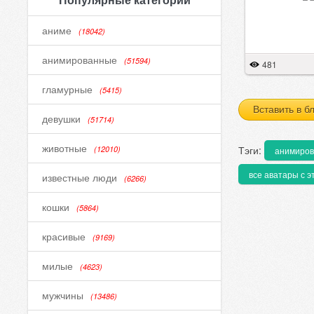
аниме
(18042)
анимированные
(51594)
481
гламурные
(5415)
Вставить в б
девушки
(51714)
животные
Тэги:
(12010)
анимиро
все аватары с э
известные люди
(6266)
кошки
(5864)
красивые
(9169)
милые
(4623)
мужчины
(13486)