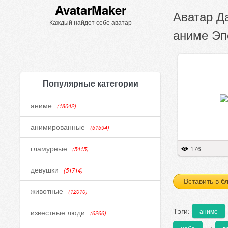
AvatarMaker
Аватар Д
Каждый найдет себе аватар
аниме Эп
Популярные категории
аниме
(18042)
анимированные
(51594)
гламурные
176
(5415)
девушки
(51714)
Вставить в б
животные
(12010)
Тэги:
аниме
известные люди
(6266)