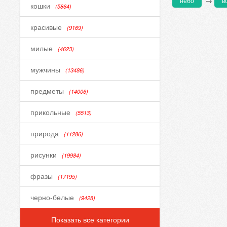
→
небо
в
кошки
(5864)
красивые
(9169)
милые
(4623)
мужчины
(13486)
предметы
(14006)
прикольные
(5513)
природа
(11286)
рисунки
(19984)
фразы
(17195)
черно-белые
(9428)
Показать все категории