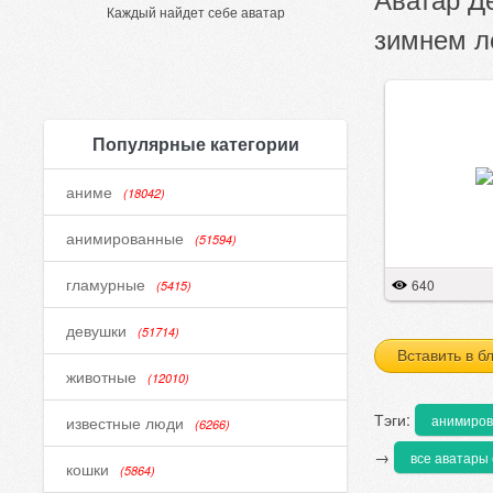
Каждый найдет себе аватар
зимнем л
Популярные категории
аниме
(18042)
анимированные
(51594)
гламурные
640
(5415)
девушки
(51714)
Вставить в б
животные
(12010)
Тэги:
анимиро
известные люди
(6266)
→
все аватары 
кошки
(5864)