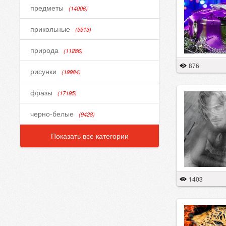
предметы
(14006)
прикольные
(5513)
природа
(11286)
876
рисунки
(19984)
фразы
(17195)
черно-белые
(9428)
Показать все категории
1403