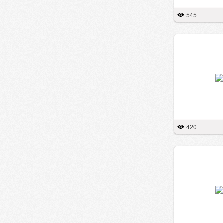
545
420