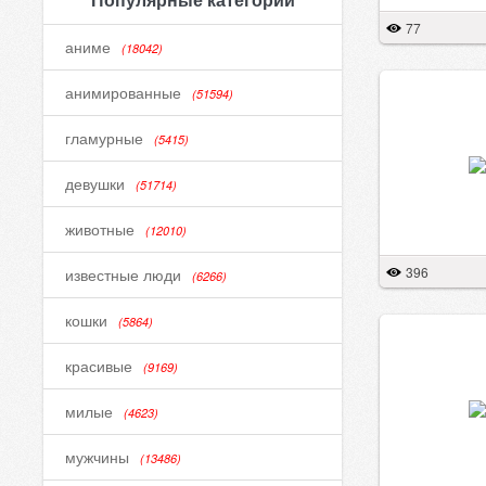
77
аниме
(18042)
анимированные
(51594)
гламурные
(5415)
девушки
(51714)
животные
(12010)
396
известные люди
(6266)
кошки
(5864)
красивые
(9169)
милые
(4623)
мужчины
(13486)