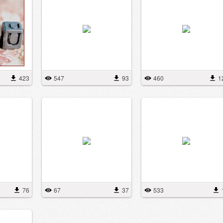
423
547
93
460
1
76
67
37
533