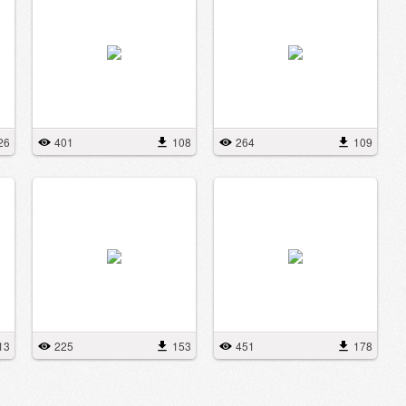
26
401
108
264
109
13
225
153
451
178