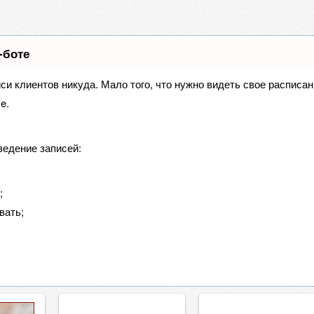
-боте
иси клиентов никуда. Мало того, что нужно видеть свое расписа
e.
ведение записей:
;
вать;