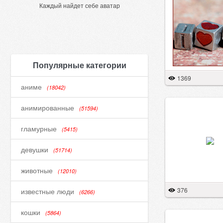
Каждый найдет себе аватар
Популярные категории
1369
аниме
(18042)
анимированные
(51594)
гламурные
(5415)
девушки
(51714)
животные
(12010)
376
известные люди
(6266)
кошки
(5864)