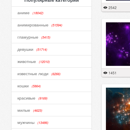
2542
аниме
(18042)
анимированные
(51594)
гламурные
(5415)
девушки
(51714)
животные
(12010)
1451
известные люди
(6266)
кошки
(5864)
красивые
(9169)
милые
(4623)
мужчины
(13486)