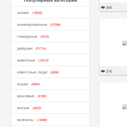
266
аниме
(18042)
анимированные
(51594)
гламурные
(5415)
девушки
(51714)
животные
(12010)
216
известные люди
(6266)
кошки
(5864)
красивые
(9169)
милые
(4623)
мужчины
(13486)