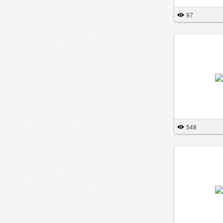
97
548