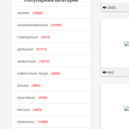
2555
аниме
(18042)
анимированные
(51594)
гламурные
(5415)
девушки
(51714)
животные
(12010)
643
известные люди
(6266)
кошки
(5864)
красивые
(9169)
милые
(4623)
мужчины
(13486)