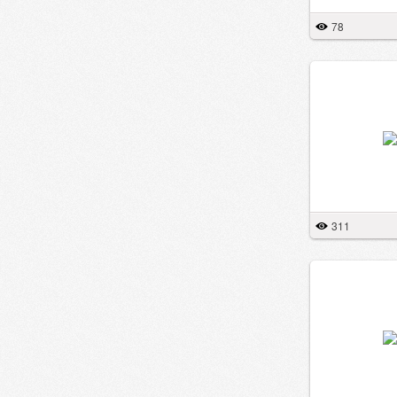
78
311