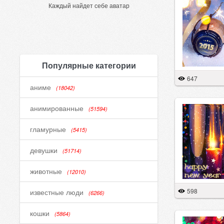
Каждый найдет себе аватар
Популярные категории
647
аниме
(18042)
анимированные
(51594)
гламурные
(5415)
девушки
(51714)
животные
(12010)
598
известные люди
(6266)
кошки
(5864)