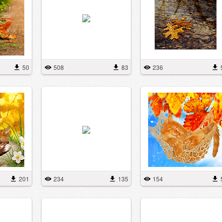
50
508
83
236
201
234
135
154