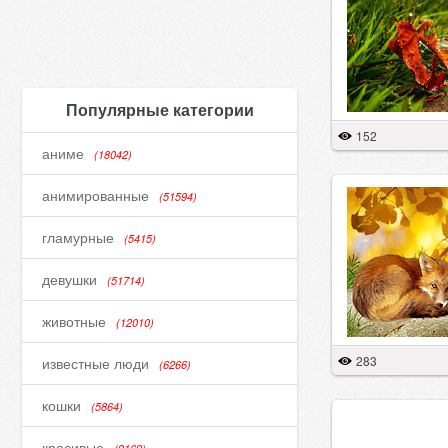
Популярные категории
152
аниме
(18042)
анимированные
(51594)
гламурные
(5415)
девушки
(51714)
животные
(12010)
283
известные люди
(6266)
кошки
(5864)
красивые