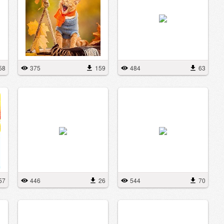
58
375
159
484
63
57
446
26
544
70