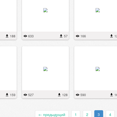
188
633
57
166
1
159
527
128
590
1
←
предыдущий
1
2
3
4