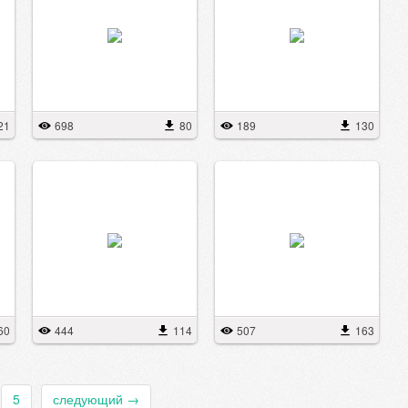
21
698
80
189
130
60
444
114
507
163
5
следующий
→