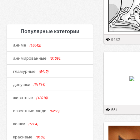
Популярные категории
9432
аниме
(18042)
анимированные
(51594)
гламурные
(5415)
девушки
(51714)
животные
(12010)
551
известные люди
(6266)
кошки
(5864)
красивые
(9169)