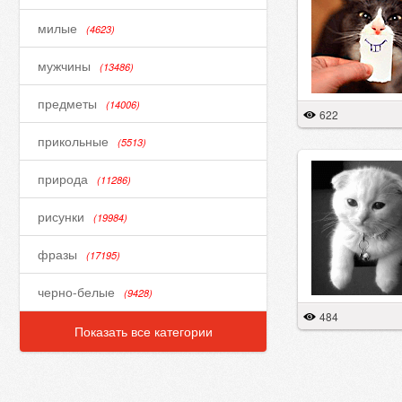
милые
(4623)
мужчины
(13486)
предметы
(14006)
622
прикольные
(5513)
природа
(11286)
рисунки
(19984)
фразы
(17195)
черно-белые
(9428)
484
Показать все категории