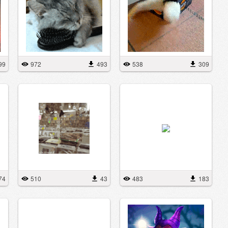
99
972
493
538
309
74
510
43
483
183