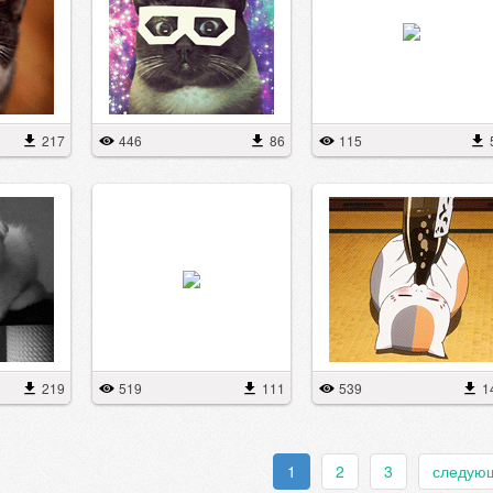
217
446
86
115
219
519
111
539
1
1
2
3
следую