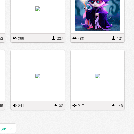
52
399
227
488
121
45
241
32
217
148
щий
→