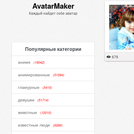
AvatarMaker
Каждый найдет себе аватар
Популярные категории
679
аниме
(18042)
анимированные
(51594)
гламурные
(5415)
девушки
(51714)
животные
(12010)
известные люди
(6266)