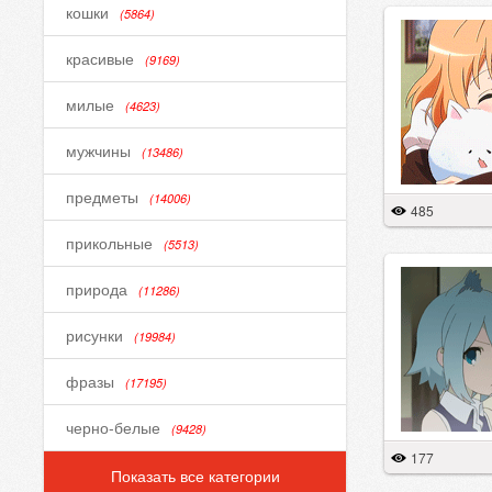
кошки
(5864)
красивые
(9169)
милые
(4623)
мужчины
(13486)
предметы
(14006)
485
прикольные
(5513)
природа
(11286)
рисунки
(19984)
фразы
(17195)
черно-белые
(9428)
177
Показать все категории